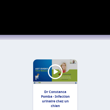
Dr Constanca
Pomba - Infection
urinaire chez un
chien