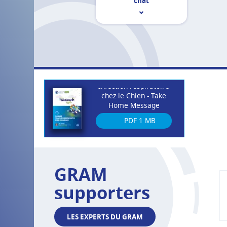
chat
Infection respiratoire
chez le Chien - Take
Home Message
PDF
1 MB
GRAM
supporters
LES EXPERTS DU GRAM