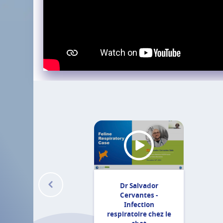
Dr Salvador
Cervantes -
Infection
respiratoire chez le