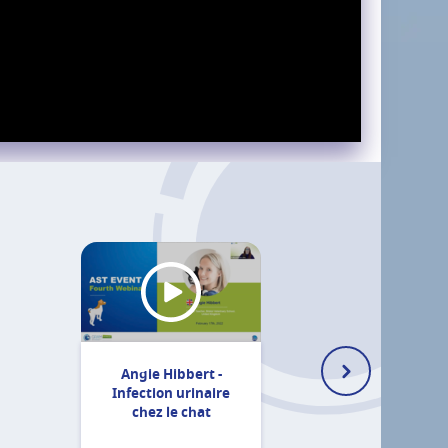
Angie Hibbert -
Infection urinaire
chez le chat