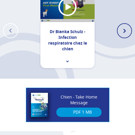
Dr Bianka Schulz -
Infection
respiratoire chez le
chien
Infection urinaire chez le
Chien - Take Home
Message
PDF
1 MB