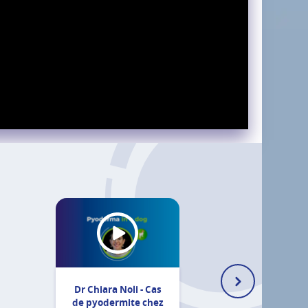
Dr Chiara Noli - Cas
de pyodermite chez