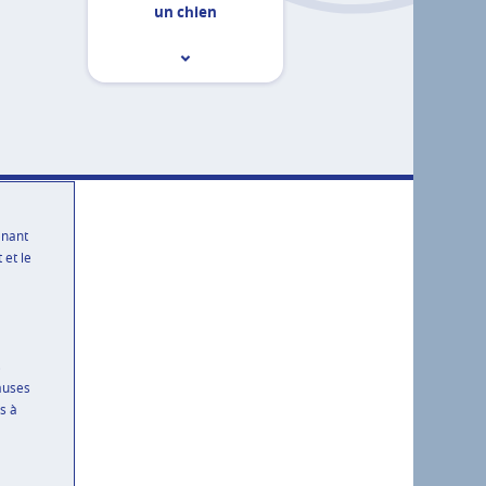
un chien
enant
 et le
s
auses
s à