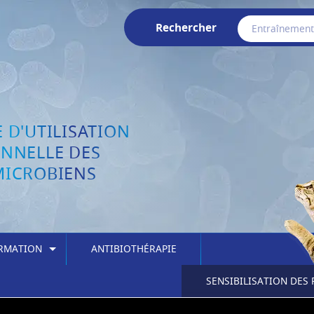
Rechercher
 D'UTILISATION
ONNELLE DES
MICROBIENS
ORMATION
ANTIBIOTHÉRAPIE
SENSIBILISATION DES 