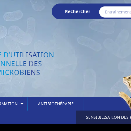
Rechercher
 D'UTILISATION
ONNELLE DES
MICROBIENS
ORMATION
ANTIBIOTHÉRAPIE
SENSIBILISATION DES 