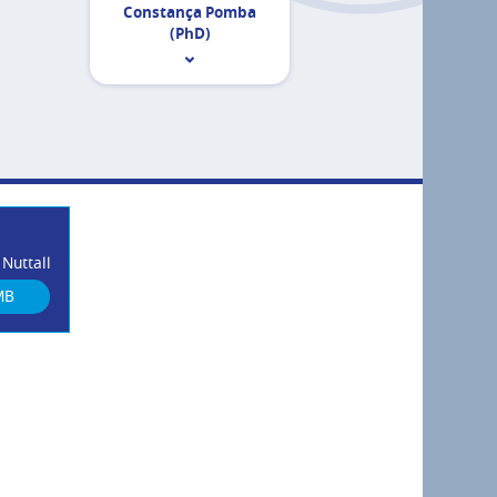
Constança Pomba
(PhD)
Nuttall
MB