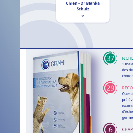
Chien - Dr Bianka
Schulz
37
FICH
1 mala
des di
choix 
29
REC
Questi
prélèv
exame
d'éche
germe 
6
CHAP