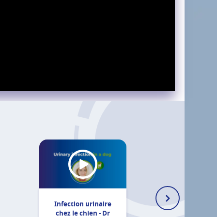
Infection urinaire
chez le chien - Dr