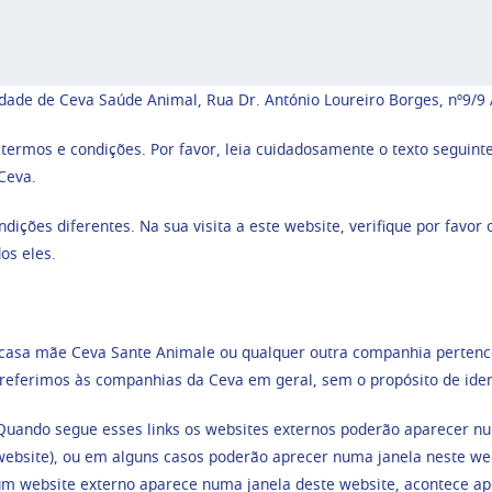
ade de Ceva Saúde Animal, Rua Dr. António Loureiro Borges, nº9/9 A
s termos e condições. Por favor, leia cuidadosamente o texto seguin
Ceva.
ções diferentes. Na sua visita a este website, verifique por favor o
os eles.
casa mãe Ceva Sante Animale ou qualquer outra companhia pertence
referimos às companhias da Ceva em geral, sem o propósito de ident
. Quando segue esses links os websites externos poderão aparecer nu
 website), ou em alguns casos poderão aprecer numa janela neste we
m website externo aparece numa janela deste website, acontece apen