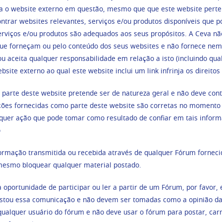
ara o website externo em questão, mesmo que que este website pert
ontrar websites relevantes, serviços e/ou produtos disponíveis que p
erviços e/ou produtos são adequados aos seus propósitos. A Ceva nã
que forneçam ou pelo conteúdo dos seus websites e não fornece nem 
u aceita qualquer responsabilidade em relação a isto (incluindo qu
ite externo ao qual este website inclui um link infrinja os direitos 
 parte deste website pretende ser de natureza geral e não deve c
ações fornecidas como parte deste website são corretas no momento 
lquer ação que pode tomar como resultado de confiar em tais infor
o
formação transmitida ou recebida através de qualquer Fórum fornecid
 mesmo bloquear qualquer material postado.
 oportunidade de participar ou ler a partir de um Fórum, por favor,
stou essa comunicação e não devem ser tomadas como a opinião da 
qualquer usuário do fórum e não deve usar o fórum para postar, ca