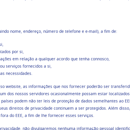
indo nome, endereço, número de telefone e e-mail), a fim de:
i,
tados por si,
igações em relação a qualquer acordo que tenha connosco,
u serviços fornecidos a si,
uas necessidades.
sso website, as informações que nos fornecer poderão ser transfer
algum dos nossos servidores ocasionalmente possam estar localizado
es países podem não ter leis de proteção de dados semelhantes ao EE
us direitos de privacidade continuem a ser protegidos. Além disso,
fora do EEE, a fim de lhe fornecer esses serviços.
 privacidade, não divulgaremos nenhuma informação pessoal identif