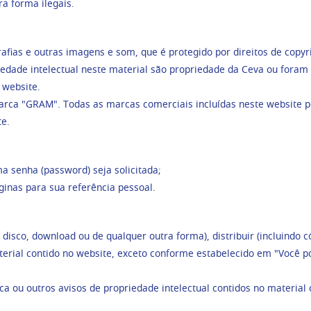
ra forma ilegais.
rafias e outras imagens e som, que é protegido por direitos de copyri
riedade intelectual neste material são propriedade da Ceva ou foram l
e website.
rca "GRAM". Todas as marcas comerciais incluídas neste website pe
te.
a senha (password) seja solicitada;
inas para sua referência pessoal.
co, download ou de qualquer outra forma), distribuir (incluindo cópi
erial contido no website, exceto conforme estabelecido em "Você po
ca ou outros avisos de propriedade intelectual contidos no material