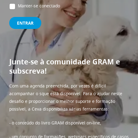
Manter-se conectado
ENTRAR
Junte-se à comunidade GRAM e
subscreva!
Com uma agenda preenchida, por vezes é difícil
acompanhar o sque está disponível. Para o ajudar neste
desafio e proporcionar o melhor suporte e formação
possível, a Ceva disponibiliza várias ferramentas:
- o conteúdo do livro GRAM disponível on-line,
- um conjunto de formações, webinars específicos de casos